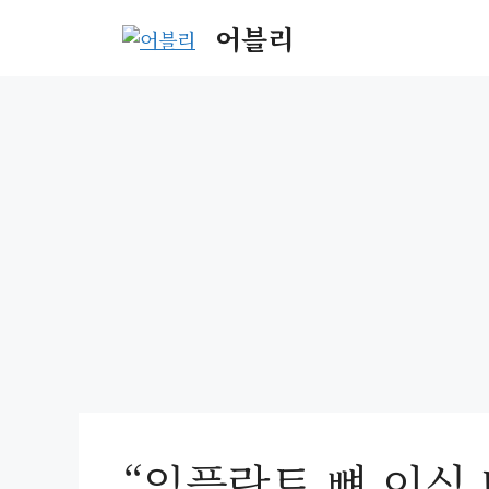
Skip
어블리
to
content
“임플란트 뼈 이식 