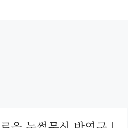
로읍 눈썹문신 반영구 |