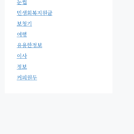
눈썹
민생회복지원금
보청기
여행
유용한정보
이사
정보
커피원두