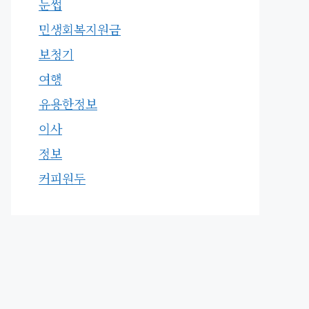
눈썹
민생회복지원금
보청기
여행
유용한정보
이사
정보
커피원두