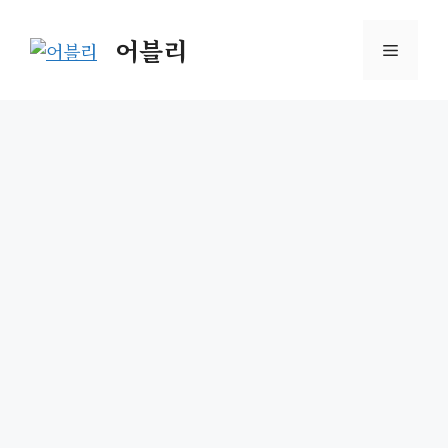
Skip
to
어블리
Menu
content