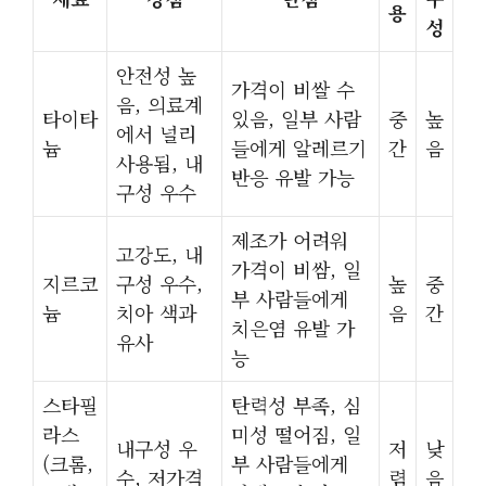
용
성
안전성 높
가격이 비쌀 수
음, 의료계
타이타
있음, 일부 사람
중
높
에서 널리
늄
들에게 알레르기
간
음
사용됨, 내
반응 유발 가능
구성 우수
제조가 어려워
고강도, 내
가격이 비쌈, 일
지르코
구성 우수,
높
중
부 사람들에게
늄
치아 색과
음
간
치은염 유발 가
유사
능
스타필
탄력성 부족, 심
라스
미성 떨어짐, 일
내구성 우
저
낮
(크롬,
부 사람들에게
수, 저가격
렴
음