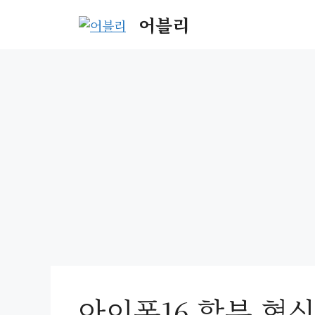
Skip
어블리
to
content
아이폰16 할부 혁신