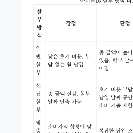
아이폰16 할부 방식 비
할
부
장점
단점
방
식
일
총 금액이 높아
반
낮은 초기 비용, 부
있음, 할부 날
할
담 없는 월 납입
어짐
부
선
초기 비용 부담
납
총 금액 절감, 할부
납입 날짜 동안
할
날짜 단축 가능
소비 지출 제한
부
맞
소비자의 상황에 맞
춤
복잡한 납입 조