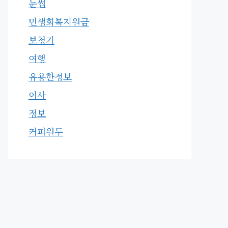
눈썹
민생회복지원금
보청기
여행
유용한정보
이사
정보
커피원두