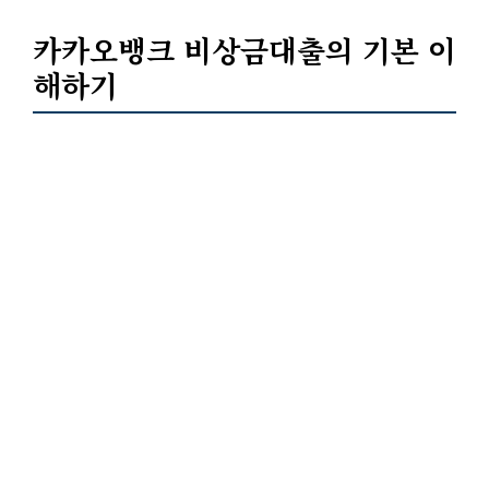
카카오뱅크 비상금대출의 기본 이
해하기