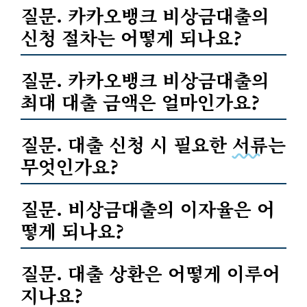
질문. 카카오뱅크 비상금대출의
신청 절차
는 어떻게 되나요?
질문. 카카오뱅크 비상금대출의
최대 대출 금액
은 얼마인가요?
질문. 대출 신청 시 필요한
서류
는
무엇인가요?
질문. 비상금대출의
이자율
은 어
떻게 되나요?
질문. 대출 상환은 어떻게 이루어
지나요?