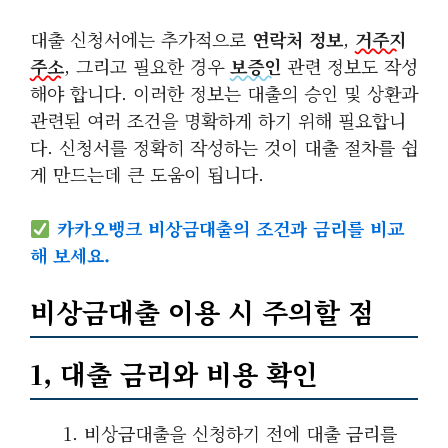
대출 신청서에는 추가적으로
연락처 정보
,
거주지
주소
, 그리고 필요한 경우
보증인
관련 정보도 작성
해야 합니다. 이러한 정보는 대출의 승인 및 상환과
관련된 여러 조건을 명확하게 하기 위해 필요합니
다. 신청서를 정확히 작성하는 것이 대출 절차를 쉽
게 만드는데 큰 도움이 됩니다.
카카오뱅크 비상금대출의 조건과 금리를 비교
해 보세요.
비상금대출 이용 시 주의할 점
1, 대출 금리와 비용 확인
비상금대출을 신청하기 전에 대출 금리를