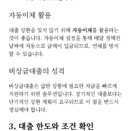
자동이체 활용
대출 상환을 잊지 않기 위해
자동이체
를 활용하는
것이 좋습니다. 자동이체 설정을 통해 매달 정해진
날짜에 자동으로 금액이 입금되므로, 연체를 방지
할 수 있습니다.
비상금대출의 성격
비상금대출은 급한 상황에 필요한 자금을 빠르게
지원하기 위한 솔루션입니다. 장기적인 대출보다는
단기적인 상환 계획이 요구되므로 이 점을 반드시
명심해야 합니다.
3, 대출 한도와 조건 확인