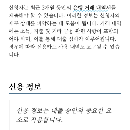
신청자는 최근 3개월 동안의
은행 거래 내역서
를
제출해야 할 수 있습니다. 이러한 정보는 신청자의
재무 상태를 파악하는 데 도움이 됩니다. 거래 내역
에는 소득, 지출 및 기타 금융 관련 사항이 포함되
어야 하며, 이를 통해 대출 심사가 이루어집니다.
경우에 따라 신용카드 사용 내역도 요구될 수 있습
니다.
신용 정보
신용 정보는 대출 승인의 중요한 요
소로 작용합니다.