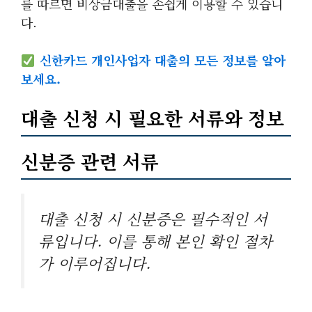
를 따르면 비상금대출을 손쉽게 이용할 수 있습니
다.
신한카드 개인사업자 대출의 모든 정보를 알아
보세요.
대출 신청 시 필요한 서류와 정보
신분증 관련 서류
대출 신청 시 신분증은 필수적인 서
류입니다. 이를 통해 본인 확인 절차
가 이루어집니다.