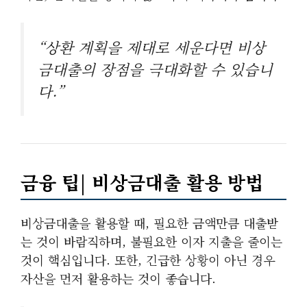
“상환 계획을 제대로 세운다면 비상
금대출의 장점을 극대화할 수 있습니
다.”
금융 팁| 비상금대출 활용 방법
비상금대출을 활용할 때, 필요한 금액만큼 대출받
는 것이 바람직하며, 불필요한 이자 지출을 줄이는
것이 핵심입니다. 또한, 긴급한 상황이 아닌 경우
자산을 먼저 활용하는 것이 좋습니다.