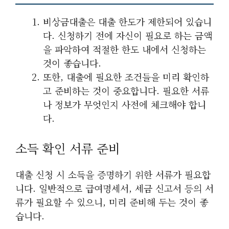
비상금대출은 대출 한도가 제한되어 있습니
다. 신청하기 전에 자신이 필요로 하는 금액
을 파악하여 적절한 한도 내에서 신청하는
것이 좋습니다.
또한, 대출에 필요한 조건들을 미리 확인하
고 준비하는 것이 중요합니다. 필요한 서류
나 정보가 무엇인지 사전에 체크해야 합니
다.
소득 확인 서류 준비
대출 신청 시 소득을 증명하기 위한 서류가 필요합
니다. 일반적으로 급여명세서, 세금 신고서 등의 서
류가 필요할 수 있으니, 미리 준비해 두는 것이 좋
습니다.