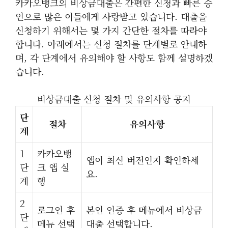
카카오뱅크의 비상금대출은 간편한 신청과 빠른 승
인으로 많은 이들에게 사랑받고 있습니다. 대출을
신청하기 위해서는 몇 가지 간단한 절차를 따라야
합니다. 아래에서는 신청 절차를 단계별로 안내하
며, 각 단계에서 유의해야 할 사항도 함께 설명하겠
습니다.
비상금대출 신청 절차 및 유의사항 공지
단
절차
유의사항
계
1
카카오뱅
앱이 최신 버전인지 확인하세
단
크 앱 실
요.
계
행
2
로그인 후
본인 인증 후 메뉴에서 비상금
단
메뉴 선택
대출 선택합니다.