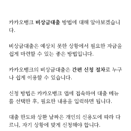
카카오뱅크
비상금대출
방법에 대해 알아보겠습니
다.
비상금대출은 예상치 못한 상황에서 필요한 자금을
쉽게 마련할 수 있는 좋은 방법입니다.
카카오뱅크의 비상금대출은
간편 신청 절차
로 누구
나 쉽게 이용할 수 있습니다.
신청 방법은 카카오뱅크 앱에 접속하여 대출 메뉴
를 선택한 후, 필요한 내용을 입력하면 됩니다.
대출 한도와 상환 날짜은 개인의 신용도에 따라 다
르니, 자기 상황에 맞게 신청해야 합니다.