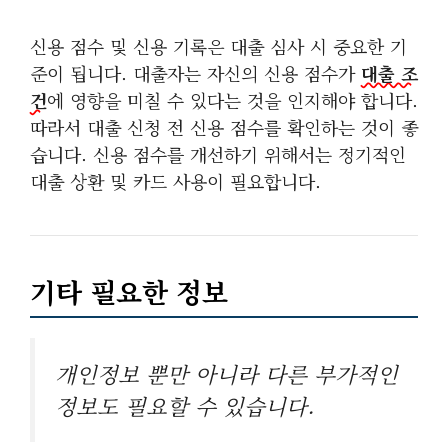
신용 점수 및 신용 기록은 대출 심사 시 중요한 기
준이 됩니다. 대출자는 자신의 신용 점수가
대출 조
건
에 영향을 미칠 수 있다는 것을 인지해야 합니다.
따라서 대출 신청 전 신용 점수를 확인하는 것이 좋
습니다. 신용 점수를 개선하기 위해서는 정기적인
대출 상환 및 카드 사용이 필요합니다.
기타 필요한 정보
개인정보 뿐만 아니라 다른 부가적인
정보도 필요할 수 있습니다.